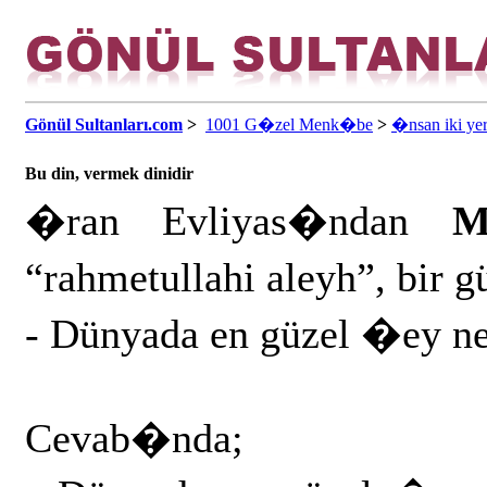
Gönül Sultanları.com
>
1001 G�zel Menk�be
>
�nsan iki ye
Bu din, vermek dinidir
�ran Evliyas�ndan
M
“rahmetullahi aleyh”, bir 
- Dünyada en güzel �ey ned
Cevab�nda;