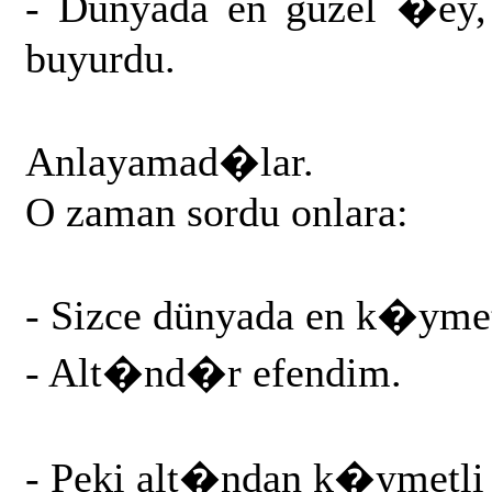
- Dünyada en güzel �ey
buyurdu.
Anlayamad�lar.
O zaman sordu onlara:
- Sizce dünyada en k�ymet
- Alt�nd�r efendim.
- Peki alt�ndan k�ymetli 