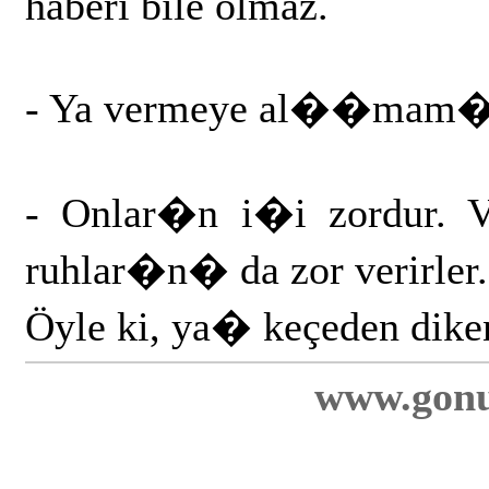
haberi bile olmaz.
- Ya vermeye al��mam�
- Onlar�n i�i zordur.
ruhlar�n� da zor verirler.
Öyle ki, ya� keçeden dike
www.gonu