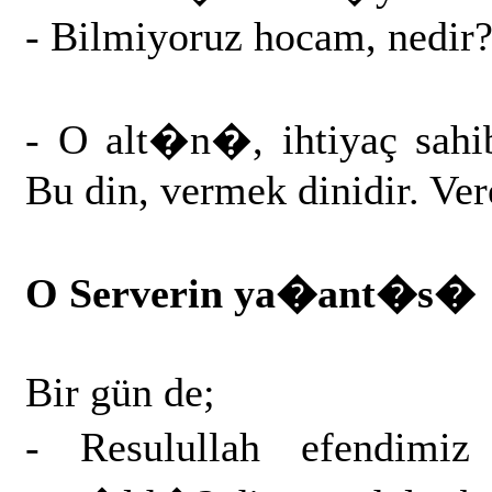
- Bilmiyoruz hocam, nedir
- O alt�n�, ihtiyaç sah
Bu din, vermek dinidir. Vere
O Serverin ya�ant�s�
Bir gün de;
- Resulullah efendimi