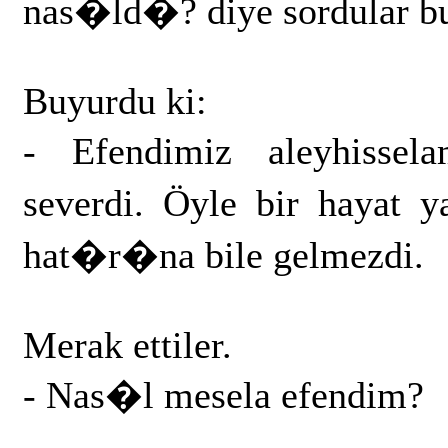
nas�ld�? diye sordular bu
Buyurdu ki:
- Efendimiz aleyhiss
severdi. Öyle bir hayat
hat�r�na bile gelmezdi.
Merak ettiler.
- Nas�l mesela efendim?