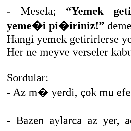
- Mesela;
“Yemek geti
yeme�i pi�iriniz!”
deme
Hangi yemek getirirlerse ye
Her ne meyve verseler kabu
Sordular:
- Az m� yerdi, çok mu ef
- Bazen aylarca az yer,