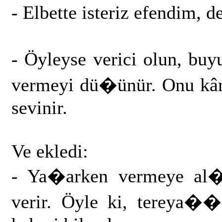
- Elbette isteriz efendim, de
- Öyleyse verici olun, b
vermeyi dü�ünür. Onu kâr
sevinir.
Ve ekledi:
- Ya�arken vermeye al�
verir. Öyle ki, tereya�