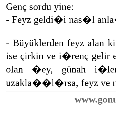
Genç sordu yine:
- Feyz geldi�i nas�l an
- Büyüklerden feyz alan ki
ise çirkin ve i�renç geli
olan �ey, günah i�lem
uzakla��l�rsa, feyz ve n
www.gonu