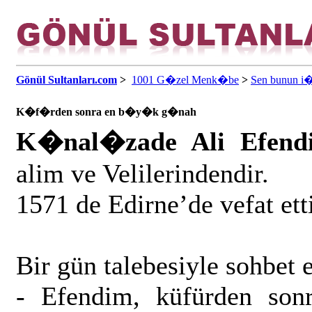
Gönül Sultanları.com
>
1001 G�zel Menk�be
>
Sen bunun i
K�f�rden sonra en b�y�k g�nah
K�nal�zade Ali Efen
alim ve Velilerindendir.
1571 de Edirne’de vefat etti
Bir gün talebesiyle sohbet 
- Efendim, küfürden son