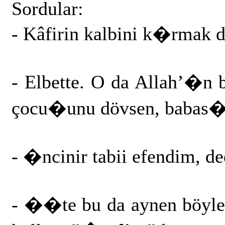
Sordular:
- Kâfirin kalbini k�rmak
- Elbette. O da Allah’�n 
çocu�unu dövsen, babas�
- �ncinir tabii efendim, de
- ��te bu da aynen böyled