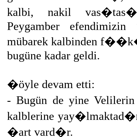
kalbi, nakil vas�tas�
Peygamber efendimizin “
mübarek kalbinden f��k�r
bugüne kadar geldi.
�öyle devam etti:
- Bugün de yine Velilerin
kalblerine yay�lmaktad�r
�art vard�r.