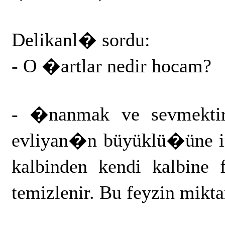
Delikanl� sordu:
- O �artlar nedir hocam?
- �nanmak ve sevmektir.
evliyan�n büyüklü�üne in
kalbinden kendi kalbine 
temizlenir. Bu feyzin mikt