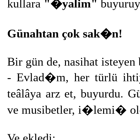
kullara
"�yalim"
buyuruy
Günahtan çok sak�n!
Bir gün de, nasihat isteyen 
- Evlad�m, her türlü iht
teâlâya arz et, buyurdu. 
ve musibetler, i�lemi� ol
Ve ekledi: