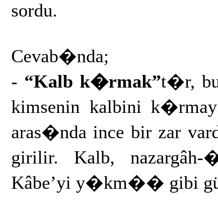
sordu.
Cevab�nda;
-
“Kalb k�rmak”
t�r, b
kimsenin kalbini k�rmay
aras�nda ince bir zar va
girilir. Kalb, nazargâh
Kâbe’yi y�km�� gibi gün