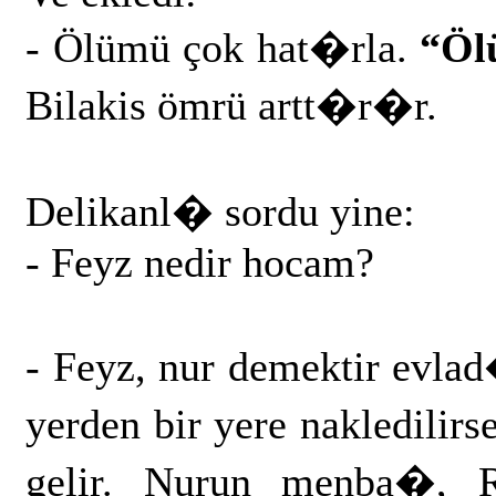
- Ölümü çok hat�rla.
“Öl
Bilakis ömrü artt�r�r.
Delikanl� sordu yine:
- Feyz nedir hocam?
- Feyz, nur demektir evl
yerden bir yere nakledilirs
gelir. Nurun menba�, R