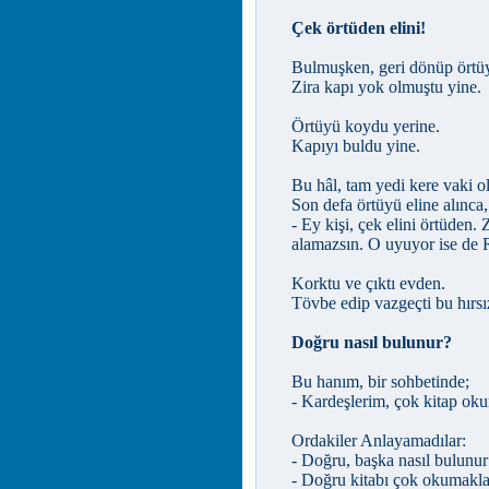
Çek örtüden elini!
Bulmuşken, geri dönüp örtüyü
Zira kapı yok olmuştu yine.
Örtüyü koydu yerine.
Kapıyı buldu yine.
Bu hâl, tam yedi kere vaki o
Son defa örtüyü eline alınca
- Ey kişi, çek elini örtüden.
alamazsın. O uyuyor ise de 
Korktu ve çıktı evden.
Tövbe edip vazgeçti bu hırsız
Doğru nasıl bulunur?
Bu hanım, bir sohbetinde;
- Kardeşlerim, çok kitap o
Ordakiler Anlayamadılar:
- Doğru, başka nasıl bulunur
- Doğru kitabı çok okumakla.