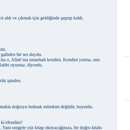
 aldı ve çıkmak için geldiğinde şaşırıp kaldı.
ldu.
, gaibden bir ses duydu.
 Zira o, Allah’ına ısmarladı kendini. Kendini yorma, onu
Rabbi uyumaz, diyordu.
lık işinden.
kumakla doğruyu bulmak mümkün değildir, buyurdu.
 ki efendim?
 Yani rastgele yüz kitap okuyacağınıza, bir doğru kitabı