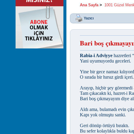
Ana Sayfa
>
1001 Güzel Men
Yazıcı
Bari boş çıkmayay
Rabia-i Adviyye
hazretleri 
Yani uyumuyordu geceleri.
Yine bir gece namaz kılıyord
O sırada bir hırsız girdi içeri.
Arayıp, hiçbir şey göremedi 
Tam çıkacaktı ki, hazret-i Ra
Bari boş çıkmayayım diye al
Aldı ama, bulamadı evin çık
Kapı yok olmuştu sanki.
Geri dönüp örtüyü bıraktı.
Bu sefer kolaylıkla buldu ka