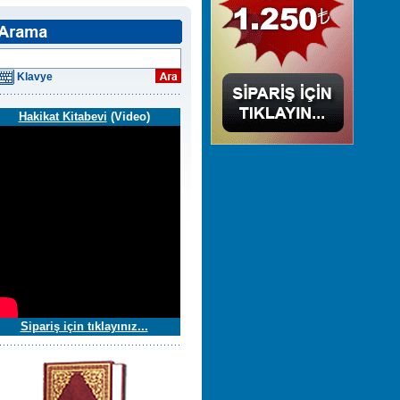
Klavye
Hakikat Kitabevi
(Video)
Sipariş için tıklayınız...