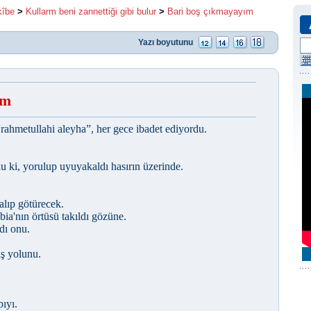
kîbe
>
Kullarm beni zannettiği gibi bulur
>
Bari boş çıkmayayım
Yazı boyutunu
ım
“rahmetullahi aleyha”, her gece ibadet ediyordu.
u ki, yorulup uyuyakaldı hasırın üzerinde.
alıp götürecek.
bia'nın örtüsü takıldı gözüne.
dı onu.
ış yolunu.
pıyı.