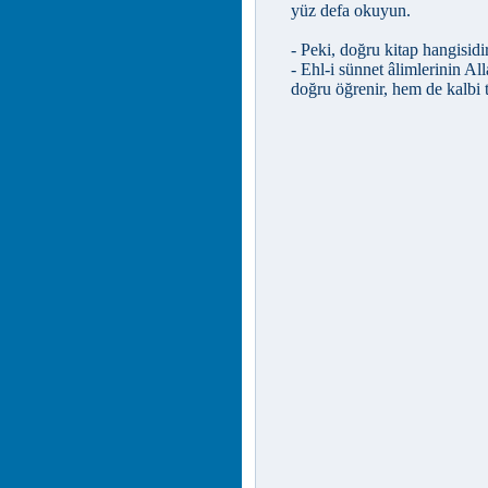
yüz defa okuyun.
- Peki, doğru kitap hangisidi
- Ehl-i sünnet âlimlerinin Al
doğru öğrenir, hem de kalbi t