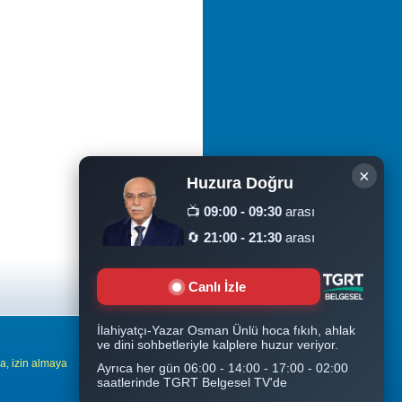
×
Huzura Doğru
📺
09:00 - 09:30
arası
🔄
21:00 - 21:30
arası
Canlı İzle
İlahiyatçı-Yazar Osman Ünlü hoca fıkıh, ahlak
ve dini sohbetleriyle kalplere huzur veriyor.
la, izin almaya
Ziyaretçi Sayısı
Ayrıca her gün 06:00 - 14:00 - 17:00 - 02:00
2.006.337
saatlerinde TGRT Belgesel TV'de