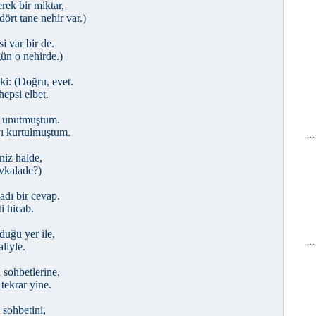
rek bir miktar,
ört tane nehir var.)
i var bir de.
ün o nehirde.)
i: (Doğru, evet.
hepsi elbet.
, unutmuştum.
ı kurtulmuştum.
niz halde,
evkalade?)
dı bir cevap.
i hicab.
uğu yer ile,
liyle.
sohbetlerine,
tekrar yine.
 sohbetini,