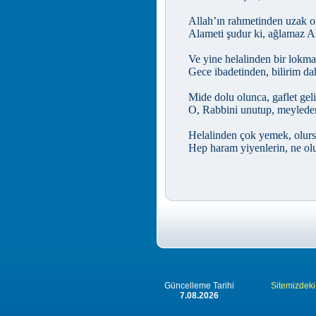
Allah’ın rahmetinden uzak ol
Alameti şudur ki, ağlamaz Al
Ve yine helalinden bir lokm
Gece ibadetinden, bilirim dah
Mide dolu olunca, gaflet geli
O, Rabbini unutup, meyleder
Helalinden çok yemek, olurs
Hep haram yiyenlerin, ne olu
Güncelleme Tarihi
Sitemizdeki 
7.08.2026