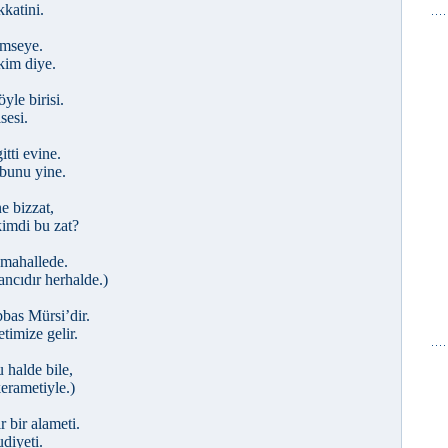
kkatini.
imseye.
kim diye.
le birisi.
sesi.
itti evine.
bunu yine.
e bizzat,
kimdi bu zat?
 mahallede.
ncıdır herhalde.)
bas Mürsi’dir.
imize gelir.
halde bile,
kerametiyle.)
 bir alameti.
diyeti.