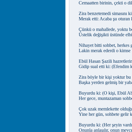
Cemaatten birinin, çekti o di
Zira benzetemedi simasını k
Merak etti: Acaba şu oturan 
Çünkü o mahallede, yoktu böy
Üstelik değişikti üstünde elbi
Nihayet bitti sohbet, herkes g
Lakin merak ederdi o kimse 
Ebül Hasan Şazili hazretlerin
Gidip sual etti ki: (Efendim 
Zira böyle bir kişi yoktur bu
Başka yerden gelmiş bir yaba
Buyurdu ki: (O kişi, Ebül Ab
Her gece, muntazaman sohbet
Çok uzak memlekette olduğu 
Yine her gün, sohbete gelir 
Buyurdu ki: (Her şeyin vardır
Onunla anlaşılır, onun mevcu