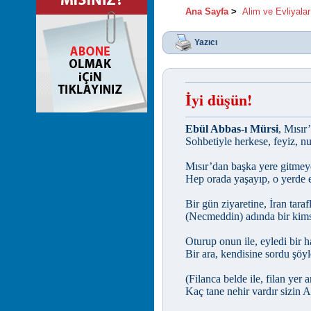
Ana Sayfa
>
Alim ve Evliyalar
Yazıcı
İyi düşün!
Ebül Abbas-ı Mürsi
, Mısır
Sohbetiyle herkese, feyiz, n
Mısır’dan başka yere gitmey
Hep orada yaşayıp, o yerde et
Bir gün ziyaretine, İran taraf
(Necmeddin) adında bir kims
Oturup onun ile, eyledi bir h
Bir ara, kendisine sordu şöyle
(Filanca belde ile, filan yer 
Kaç tane nehir vardır sizin 