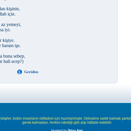
an kişinin,
lah için.
a az yemeyi,
a iyi.
r kişiye.
 haram işe.
a buna sebep,
r hali acep?)
Geridön
bilgiler, bütün insanların istifadesi için hazırlanmıştır. Orjinaline sadık kalmak şartıy
gerek kalmadan, herkes istediği gibi alıp istifade edebilir.
Hosted by
İhlas Net