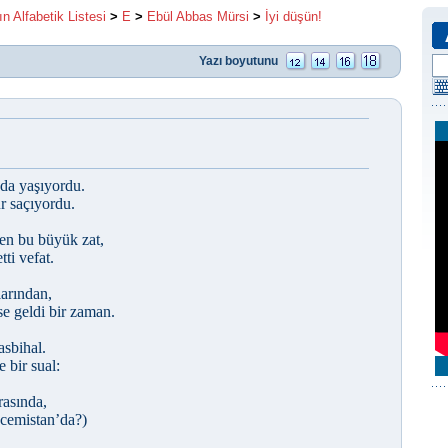
ın Alfabetik Listesi
>
E
>
Ebül Abbas Mürsi
>
İyi düşün!
Yazı boyutunu
’da yaşıyordu.
ur saçıyordu.
en bu büyük zat,
ti vefat.
larından,
e geldi bir zaman.
asbihal.
 bir sual:
arasında,
Acemistan’da?)