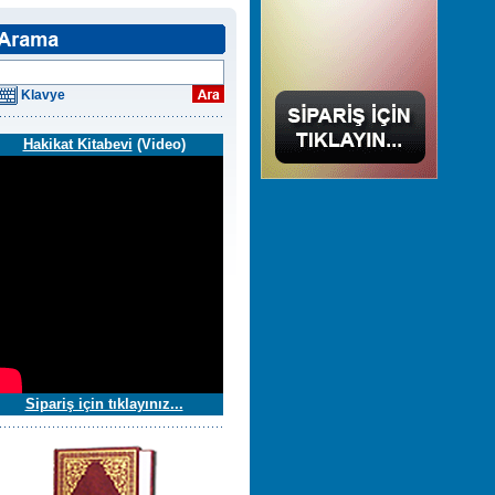
Klavye
Hakikat Kitabevi
(Video)
Sipariş için tıklayınız...