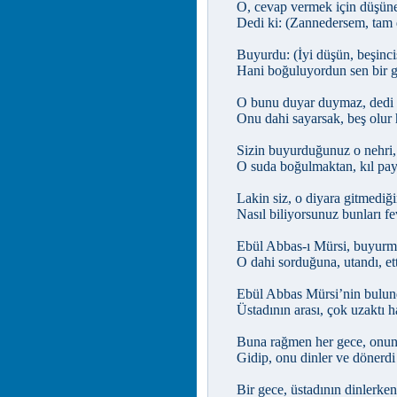
O, cevap vermek için düşüne
Dedi ki: (Zannedersem, tam d
Buyurdu: (İyi düşün, beşincis
Hani boğuluyordun sen bir g
O bunu duyar duymaz, dedi k
Onu dahi sayarsak, beş olur 
Sizin buyurduğunuz o nehri
O suda boğulmaktan, kıl pay
Lakin siz, o diyara gitmediği
Nasıl biliyorsunuz bunları f
Ebül Abbas-ı Mürsi, buyurma
O dahi sorduğuna, utandı, ett
Ebül Abbas Mürsi’nin bulund
Üstadının arası, çok uzaktı ha
Buna rağmen her gece, onun 
Gidip, onu dinler ve dönerdi 
Bir gece, üstadının dinlerken