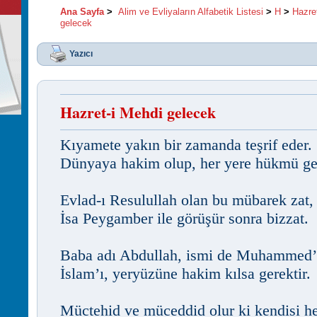
Ana Sayfa
>
Alim ve Evliyaların Alfabetik Listesi
>
H
>
Hazre
gelecek
Yazıcı
Hazret-i Mehdi gelecek
Kıyamete yakın bir zamanda teşrif eder.
Dünyaya hakim olup, her yere hükmü ge
Evlad-ı Resulullah olan bu mübarek zat,
İsa Peygamber ile görüşür sonra bizzat.
Baba adı Abdullah, ismi de Muhammed’d
İslam’ı, yeryüzüne hakim kılsa gerektir.
Müctehid ve müceddid olur ki kendisi h