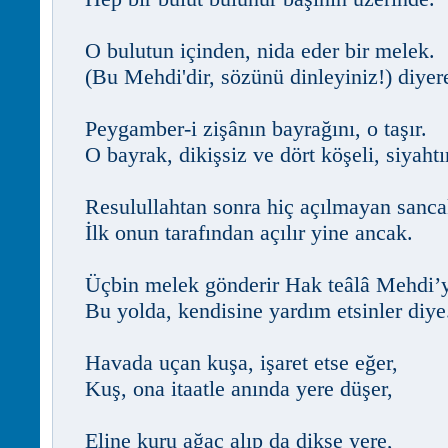
O bulutun içinden, nida eder bir melek.
(Bu Mehdi'dir, sözünü dinleyiniz!) diyer
Peygamber-i zişânın bayrağını, o taşır.
O bayrak, dikişsiz ve dört köşeli, siyahtı
Resulullahtan sonra hiç açılmayan sanca
İlk onun tarafından açılır yine ancak.
Üçbin melek gönderir Hak teâlâ Mehdi’
Bu yolda, kendisine yardım etsinler diye
Havada uçan kuşa, işaret etse eğer,
Kuş, ona itaatle anında yere düşer,
Eline kuru ağaç alıp da dikse yere,