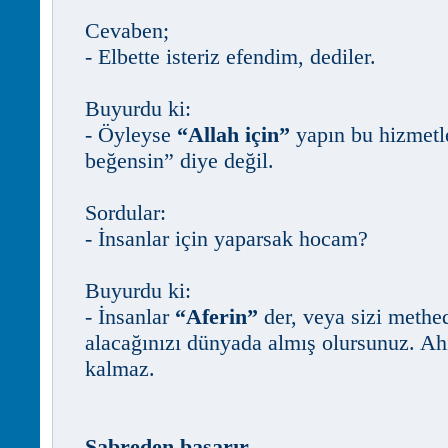
Cevaben;
- Elbette isteriz efendim, dediler.
Buyurdu ki:
- Öyleyse
“Allah için”
yapın bu hizmetle
beğensin” diye değil.
Sordular:
- İnsanlar için yaparsak hocam?
Buyurdu ki:
- İnsanlar
“Aferin”
der, veya sizi methe
alacağınızı dünyada almış olursunuz. Ahi
kalmaz.
Sabreden başarır