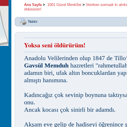
Ana Sayfa
>
1001 Güzel Menkîbe
>
Verirken sormadı ki alır
öldürürüm!
Yazıcı
Yoksa seni öldürürüm!
Anadolu Velilerinden olup 1847 de Tillo
Gavsül Memduh
hazretleri "rahmetulla
adamın biri, ufak altın boncuklardan yap
almıştı hanımına.
Kadıncağız çok sevinip boynuna taktıysa
onu.
Ancak kocası çok sinirli bir adamdı.
Akşam eve gelip de hadiseyi öğrenince şi