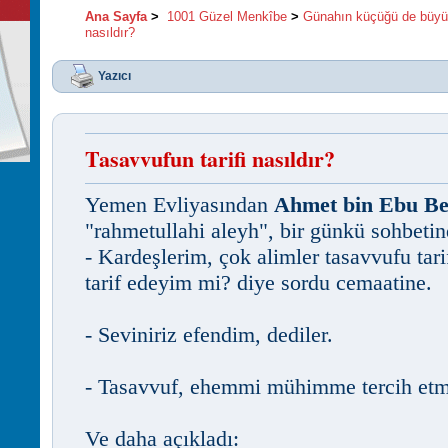
Ana Sayfa
>
1001 Güzel Menkîbe
>
Günahın küçüğü de büyü
nasıldır?
Yazıcı
Tasavvufun tarifi nasıldır?
Yemen Evliyasından
Ahmet bin Ebu Be
"rahmetullahi aleyh", bir günkü sohbetin
- Kardeşlerim, çok alimler tasavvufu tari
tarif edeyim mi? diye sordu cemaatine.
- Seviniriz efendim, dediler.
- Tasavvuf, ehemmi mühimme tercih etme
Ve daha açıkladı: