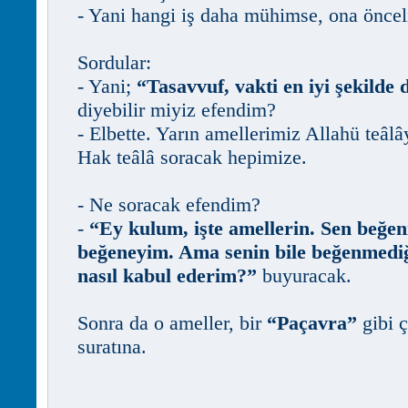
- Yani hangi iş daha mühimse, ona öncel
Sordular:
- Yani;
“Tasavvuf, vakti en iyi şekilde
diyebilir miyiz efendim?
- Elbette. Yarın amellerimiz Allahü teâlâ
Hak teâlâ soracak hepimize.
- Ne soracak efendim?
-
“Ey kulum, işte amellerin. Sen beğe
beğeneyim. Ama senin bile beğenmediğ
nasıl kabul ederim?”
buyuracak.
Sonra da o ameller, bir
“Paçavra”
gibi ç
suratına.