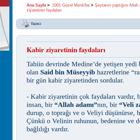
Ana Sayfa
>
1001 Güzel Menkîbe
>
Şeytanın yaptığını Alla
ziyaretinin faydaları
Yazıcı
Kabir ziyaretinin faydaları
Tabiin devrinde Medine’de yetişen yedi 
olan
Said bin Müseyyib
hazretlerine “r
bir gün kabir ziyaretinden sordular.
- Kabir ziyaretinin çok faydaları vardır,
insan, bir
“Allah adamı”
nın, bir
“Veli z
durup, o toprağı ve o Veliyi düşünürse, bu
Çünkü o Velinin ruhunun, bedenine ve do
bağlılığı vardır.