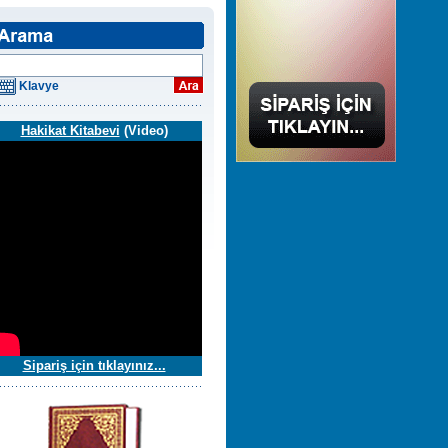
Klavye
Hakikat Kitabevi
(Video)
Sipariş için tıklayınız...