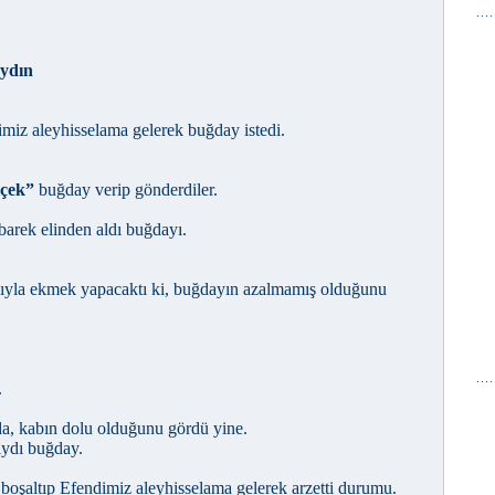
ydın
dimiz aleyhisselama gelerek buğday istedi.
lçek”
buğday verip gönderdiler.
arek elinden aldı buğdayı.
mıyla ekmek yapacaktı ki, buğdayın azalmamış olduğunu
.
a, kabın dolu olduğunu gördü yine.
ıydı buğday.
boşaltıp Efendimiz aleyhisselama gelerek arzetti durumu.