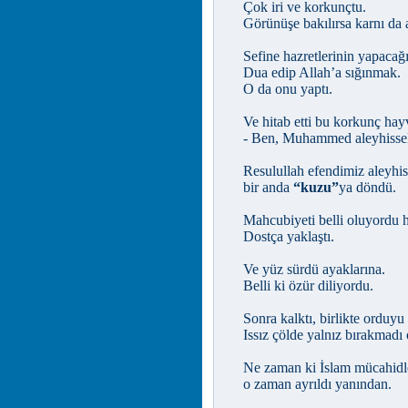
Çok iri ve korkunçtu.
Görünüşe bakılırsa karnı da 
Sefine hazretlerinin yapacağı
Dua edip Allah’a sığınmak.
O da onu yaptı.
Ve hitab etti bu korkunç hay
- Ben, Muhammed aleyhisse
Resulullah efendimiz aleyhi
bir anda
“kuzu”
ya döndü.
Mahcubiyeti belli oluyordu 
Dostça yaklaştı.
Ve yüz sürdü ayaklarına.
Belli ki özür diliyordu.
Sonra kalktı, birlikte orduyu 
Issız çölde yalnız bırakmadı
Ne zaman ki İslam mücahidl
o zaman ayrıldı yanından.