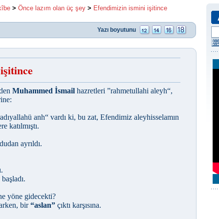
kîbe
>
Önce lazım olan üç şey
>
Efendimizin ismini işitince
Yazı boyutunu
işitince
nden
Muhammed İsmail
hazretleri ”rahmetullahi aleyh“,
ine:
radıyallahü anh“ vardı ki, bu zat, Efendimiz aleyhisselamın
re katılmıştı.
dudan ayrıldı.
ı.
 başladı.
ne yöne gidecekti?
arken, bir
“aslan”
çıktı karşısına.