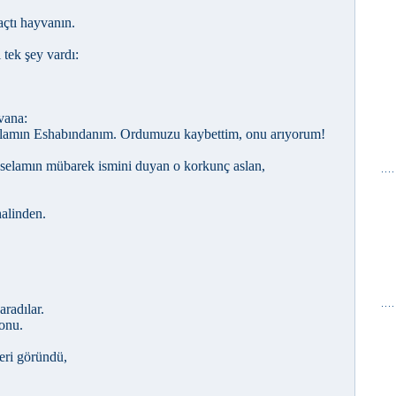
açtı hayvanın.
 tek şey vardı:
vana:
lamın Eshabındanım. Ordumuzu kaybettim, onu arıyorum!
sselamın mübarek ismini duyan o korkunç aslan,
halinden.
aradılar.
 onu.
eri göründü,