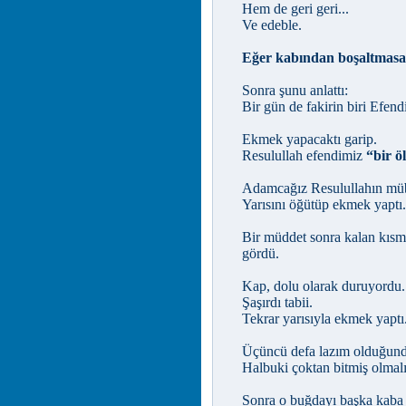
Hem de geri geri...
Ve edeble.
Eğer kabından boşaltmasa
Sonra şunu anlattı:
Bir gün de fakirin biri Efen
Ekmek yapacaktı garip.
Resulullah efendimiz
“bir ö
Adamcağız Resulullahın müb
Yarısını öğütüp ekmek yaptı.
Bir müddet sonra kalan kıs
gördü.
Kap, dolu olarak duruyordu.
Şaşırdı tabii.
Tekrar yarısıyla ekmek yaptı
Üçüncü defa lazım olduğund
Halbuki çoktan bitmiş olmal
Sonra o buğdayı başka kaba 