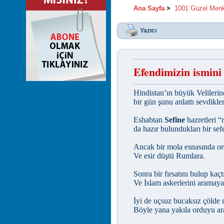
Ana Sayfa
>
1001 Güzel Men
Yazıcı
Efendimizin ismini 
Hindistan’ın büyük Velileri
bir gün şunu anlattı sevdikler
Eshabtan
Sefine
hazretleri “
da hazır bulundukları bir sefe
Ancak bir mola esnasında or
Ve esir düştü Rumlara.
Sonra bir fırsatını bulup kaçt
Ve İslam askerlerini aramaya
İyi de uçsuz bucaksız çölde 
Böyle yana yakıla orduyu ar