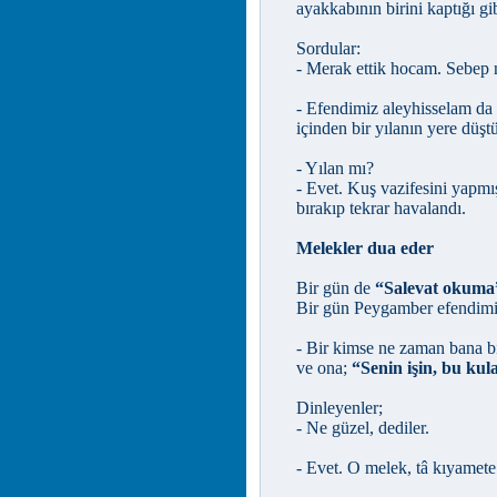
ayakkabının birini kaptığı gi
Sordular:
- Merak ettik hocam. Sebep 
- Efendimiz aleyhisselam da
içinden bir yılanın yere düş
- Yılan mı?
- Evet. Kuş vazifesini yapmış
bırakıp tekrar havalandı.
Melekler dua eder
Bir gün de
“Salevat okuma
Bir gün Peygamber efendimiz
- Bir kimse ne zaman bana bir
ve ona;
“Senin işin, bu kul
Dinleyenler;
- Ne güzel, dediler.
- Evet. O melek, tâ kıyamete