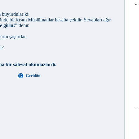
 buyurdular ki:
de bir kısım Müslümanlar hesaba çekilir. Sevapları ağır
e girin!”
denir.
ını şaşırırlar.
h?
na bir salevat okumazlardı.
Geridön