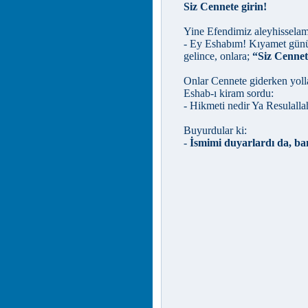
Siz Cennete girin!
Yine Efendimiz aleyhisselam
- Ey Eshabım! Kıyamet günün
gelince, onlara;
“Siz Cennet
Onlar Cennete giderken yollar
Eshab-ı kiram sordu:
- Hikmeti nedir Ya Resulalla
Buyurdular ki:
-
İsmimi duyarlardı da, ba