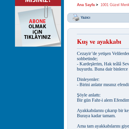
Ana Sayfa
>
1001 Güzel Men
Yazıcı
Kuş ve ayakkabı
Cezayir’de yetişen Velilerd
sohbetinde;
- Kardeşlerim, Hak teâlâ Sev
buyurdu. Buna dair binlerce 
Dinleyenler:
- Birini anlatır mısınız efend
Şöyle anlattı:
Bir gün Fahr-i alem Efendimi
Ayakkabılarını çıkarıp bir k
Buraya kadar tamam.
Ama tam ayakkabılarını giyece