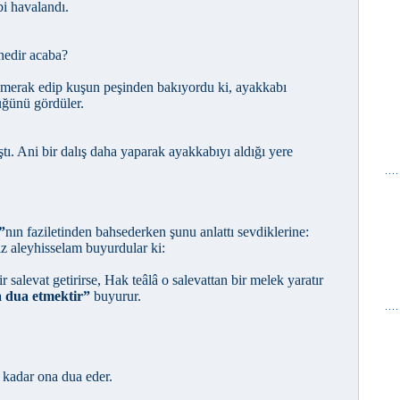
bi havalandı.
nedir acaba?
 merak edip kuşun peşinden bakıyordu ki, ayakkabı
tüğünü gördüler.
tı. Ani bir dalış daha yaparak ayakkabıyı aldığı yere
”
nın faziletinden bahsederken şunu anlattı sevdiklerine:
 aleyhisselam buyurdular ki:
 salevat getirirse, Hak teâlâ o salevattan bir melek yaratır
a dua etmektir”
buyurur.
 kadar ona dua eder.