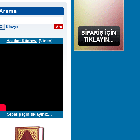
Klavye
Hakikat Kitabevi
(Video)
Sipariş için tıklayınız...