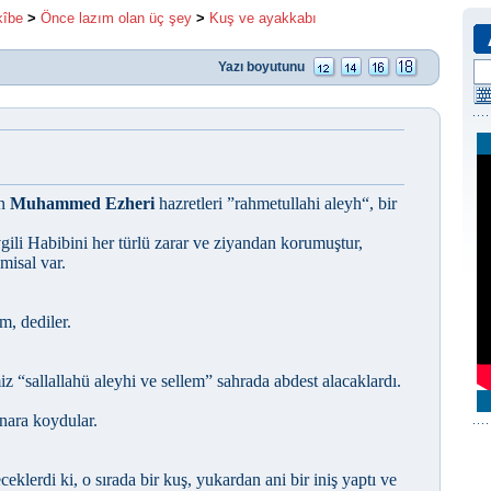
kîbe
>
Önce lazım olan üç şey
>
Kuş ve ayakkabı
Yazı boyutunu
en
Muhammed Ezheri
hazretleri ”rahmetullahi aleyh“, bir
gili Habibini her türlü zarar ve ziyandan korumuştur,
misal var.
im, dediler.
z “sallallahü aleyhi ve sellem” sahrada abdest alacaklardı.
enara koydular.
klerdi ki, o sırada bir kuş, yukardan ani bir iniş yaptı ve