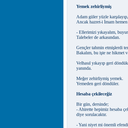
Yemek zehirliymiş
Adam güler yüzle karşılayıp, 
Ancak hazret-i İmam hemen 
- Ellerimizi yıkayalım, buyu
Talebeler de arkasından.
Gençler tahmin etmişlerdi ter
Bakalım, bu işte ne hikmet va
Velhasıl yıkayıp geri döndük
yanında.
Meğer zehirliymiş yemek.
Yemeden geri döndüler.
Hesaba çekileceğiz
Bir gün, dersinde;
- Ahirette hepimiz hesaba çe
diye sorulacaktır.
- Yani niyet mi önemli efend