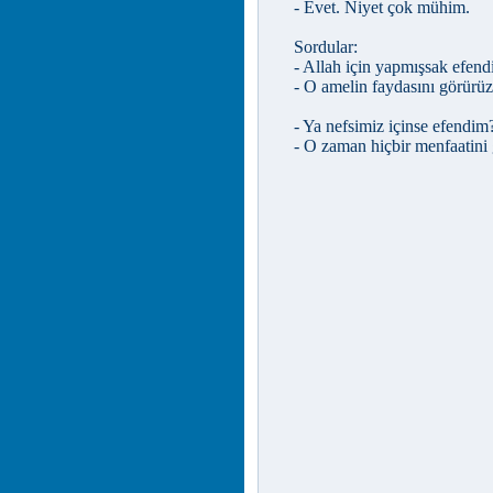
- Evet. Niyet çok mühim.
Sordular:
- Allah için yapmışsak efen
- O amelin faydasını görürüz 
- Ya nefsimiz içinse efendim
- O zaman hiçbir menfaatini 