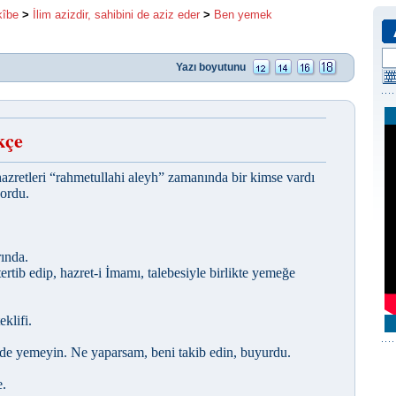
kîbe
>
İlim azizdir, sahibini de aziz eder
>
Ben yemek
Yazı boyutunu
kçe
azretleri “rahmetullahi aleyh” zamanında bir kimse vardı
yordu.
rında.
ertib edip, hazret-i İmamı, talebesiyle birlikte yemeğe
klifi.
de yemeyin. Ne yaparsam, beni takib edin, buyurdu.
e.