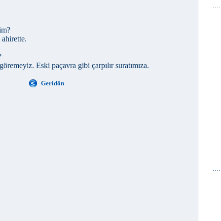
dim?
ahirette.
?
göremeyiz. Eski paçavra gibi çarpılır suratımıza.
Geridön