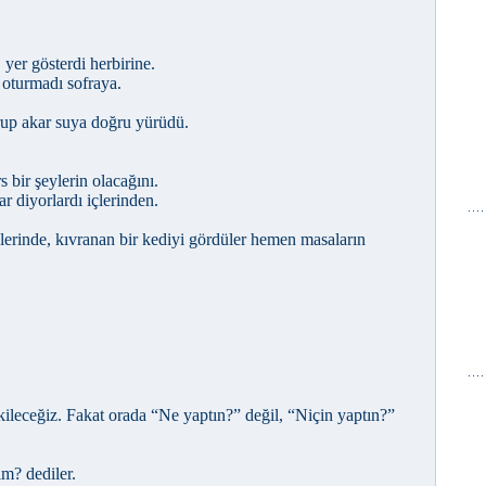
yer gösterdi herbirine.
oturmadı sofraya.
rup akar suya doğru yürüdü.
s bir şeylerin olacağını.
r diyorlardı içlerinden.
lerinde, kıvranan bir kediyi gördüler hemen masaların
kileceğiz. Fakat orada “Ne yaptın?” değil, “Niçin yaptın?”
im? dediler.