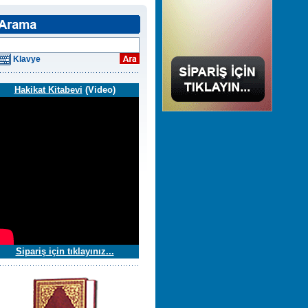
Klavye
Hakikat Kitabevi
(Video)
Sipariş için tıklayınız...