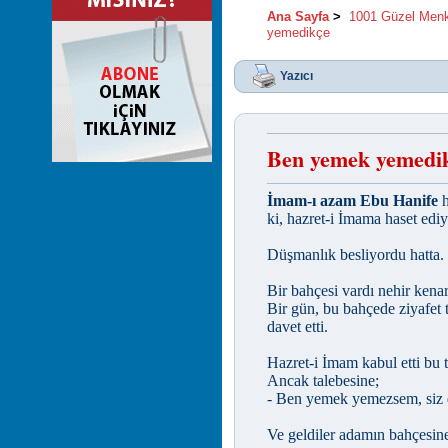
Ana Sayfa
>
1001 Güzel Men
yemedikçe
Yazıcı
Ben yemek yemedi
İmam-ı azam Ebu Hanife
h
ki, hazret-i İmama haset edi
Düşmanlık besliyordu hatta.
Bir bahçesi vardı nehir kena
Bir gün, bu bahçede ziyafet t
davet etti.
Hazret-i İmam kabul etti bu te
Ancak talebesine;
- Ben yemek yemezsem, siz 
Ve geldiler adamın bahçesin