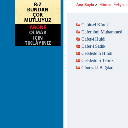
Ana Sayfa
>
Alim ve Evliyalar
Cabir-el Kürdi
Cafer ibni Muhammed
Cafer-i Huldi
Cafer-i Sadık
Celaleddin Hindi
Celaleddin Tebrizi
Cüneyd-i Bağdadi