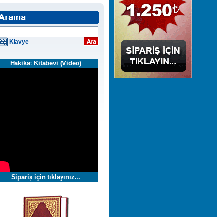
Klavye
Hakikat Kitabevi
(Video)
Sipariş için tıklayınız...